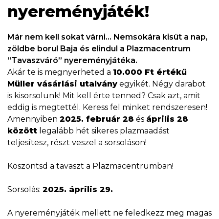
nyereményjáték!
Már nem kell sokat várni… Nemsokára kisüt a nap,
zöldbe borul Baja és elindul a Plazmacentrum
“Tavaszváró” nyereményjátéka.
Akár te is megnyerheted a
10.000 Ft értékű
Müller vásárlási utalvány
egyikét. Négy darabot
is kisorsolunk! Mit kell érte tenned? Csak azt, amit
eddig is megtettél. Keress fel minket rendszeresen!
Amennyiben
2025. február 28
és
április 28
között
legalább hét sikeres plazmaadást
teljesítesz, részt veszel a sorsoláson!
Köszöntsd a tavaszt a Plazmacentrumban!
Sorsolás:
2025. április 29.
A nyereményjáték mellett ne feledkezz meg magas