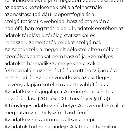
Az adatkezelés célja: A megadott adatok esetében
az adatok kezelésének célja a felhasználó
azonosítása (például időpontfoglalás a
szolgáltatásra) A weboldal használata során a
naplófájlban rögzítésre kerülő adatok esetében az
adatok tárolása kizárólag statisztikai és
rendszerüzemeltetési célokat szolgálnak.
Az Adatkezelő a megjelölt céloktól eltérő célra a
személyes adatokat nem használja. Személyes
adatokat harmadik személyeknek csak a
felhasználó előzetes és tájékozott hozzájárulása
esetén ad át. Ez nem vonatkozik az esetleges,
törvény alapján kötelező adattovábbításokra.
Az adatkezelés jogalapja: Az érintett önkéntes
hozzájárulása (2011. évi CXII. törvény 5. § (1) a))
A tényleges adatkezelés helye: Az üzemeltető által
meghatározott helyszín. (Lásd. fent)
Az adatkezelés automatizáltsága: gépi
Az adatok törlési határideje: A látogató bármikor