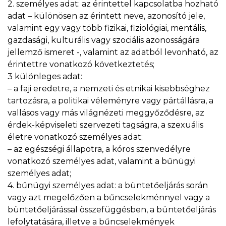
2. személyes adat: az érintettel kapcsolatba hozható
adat – különösen az érintett neve, azonosító jele,
valamint egy vagy több fizikai, fiziológiai, mentális,
gazdasági, kulturális vagy szociális azonosságára
jellemző ismeret -, valamint az adatból levonható, az
érintettre vonatkozó következtetés;
3 különleges adat:
– a faji eredetre, a nemzeti és etnikai kisebbséghez
tartozásra, a politikai véleményre vagy pártállásra, a
vallásos vagy más világnézeti meggyőződésre, az
érdek-képviseleti szervezeti tagságra, a szexuális
életre vonatkozó személyes adat;
– az egészségi állapotra, a kóros szenvedélyre
vonatkozó személyes adat, valamint a bűnügyi
személyes adat;
4. bűnügyi személyes adat: a büntetőeljárás során
vagy azt megelőzően a bűncselekménnyel vagy a
büntetőeljárással összefüggésben, a büntetőeljárás
lefolytatására, illetve a bűncselekmények