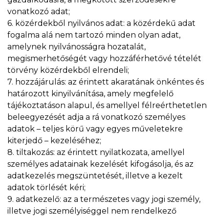
vonatkozó adat;
6. közérdekből nyilvános adat: a közérdekű adat
fogalma alá nem tartozó minden olyan adat,
amelynek nyilvánosságra hozatalát,
megismerhetőségét vagy hozzáférhetővé tételét
törvény közérdekből elrendeli;
7. hozzájárulás: az érintett akaratának önkéntes és
határozott kinyilvánítása, amely megfelelő
tájékoztatáson alapul, és amellyel félreérthetetlen
beleegyezését adja a rá vonatkozó személyes
adatok – teljes körű vagy egyes műveletekre
kiterjedő – kezeléséhez;
8. tiltakozás: az érintett nyilatkozata, amellyel
személyes adatainak kezelését kifogásolja, és az
adatkezelés megszüntetését, illetve a kezelt
adatok törlését kéri;
9. adatkezelő: az a természetes vagy jogi személy,
illetve jogi személyiséggel nem rendelkező