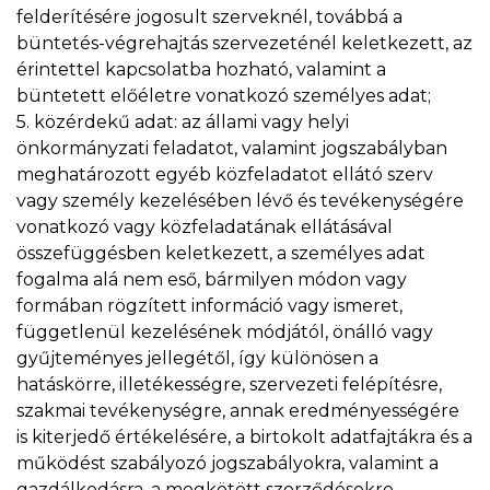
felderítésére jogosult szerveknél, továbbá a
büntetés-végrehajtás szervezeténél keletkezett, az
érintettel kapcsolatba hozható, valamint a
büntetett előéletre vonatkozó személyes adat;
5. közérdekű adat: az állami vagy helyi
önkormányzati feladatot, valamint jogszabályban
meghatározott egyéb közfeladatot ellátó szerv
vagy személy kezelésében lévő és tevékenységére
vonatkozó vagy közfeladatának ellátásával
összefüggésben keletkezett, a személyes adat
fogalma alá nem eső, bármilyen módon vagy
formában rögzített információ vagy ismeret,
függetlenül kezelésének módjától, önálló vagy
gyűjteményes jellegétől, így különösen a
hatáskörre, illetékességre, szervezeti felépítésre,
szakmai tevékenységre, annak eredményességére
is kiterjedő értékelésére, a birtokolt adatfajtákra és a
működést szabályozó jogszabályokra, valamint a
gazdálkodásra, a megkötött szerződésekre