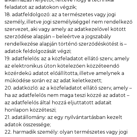
feladatot az adatokon végzik;
18. adatfeldolgozó: az a természetes vagy jogi
személy, illetve jogi személyiséggel nem rendelkező
szervezet, aki vagy amely az adatkezelővel kötött
szerződése alapján – beleértve a jogszabály
rendelkezése alapján történő szerződéskötést is –
adatok feldolgozását végzi;
19. adatfelelős: az a közfeladatot ellátó szerv, amely
az elektronikus úton kötelezően közzéteendő
közérdekű adatot előállította, illetve amelynek a
működése során ez az adat keletkezett;
20. adatközlő: az a közfeladatot ellátó szerv, amely –
ha az adatfelelős nem maga teszi közzé az adatot –
az adatfelelős által hozzá eljuttatott adatait
honlapon közzéteszi;
21. adatállomány: az egy nyilvántartásban kezelt
adatok összessége;
22. harmadik személy: olyan természetes vagy jogi