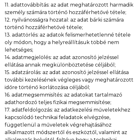
11. adattovábbítás: az adat meghatározott harmadik
személy számára történő hozzáférhetővé tétele;
12. nyilvánosságra hozatal: az adat bárki számára
történő hozzáférhetővé tétele;
13. adattörlés: az adatok felismerhetetlenné tétele
oly módon, hogy a helyreállításuk többé nem
lehetséges;
14. adatmegjelölés: az adat azonosító jelzéssel
ellátása annak megkülönböztetése céljából;
15. adatzárolás: az adat azonosító jelzéssel ellátása
további kezelésének végleges vagy meghatározott
időre történő korlátozása céljából;
16. adatmegsemmisítés: az adatokat tartalmazó
adathordozó teljes fizikai megsemmisítése;
17. adatfeldolgozás: az adatkezelési műveletekhez
kapcsolódó technikai feladatok elvégzése,
függetlenül a műveletek végrehajtásához
alkalmazott módszertől és eszköztől, valamint az
alkalmazás helyétől, feltéve hogy a technikai