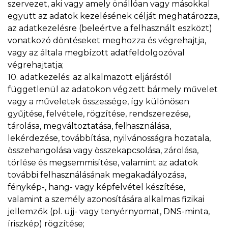
szervezet, aki vagy amely önállóan vagy másokkal
együtt az adatok kezelésének célját meghatározza,
az adatkezelésre (beleértve a felhasznált eszközt)
vonatkozó döntéseket meghozza és végrehajtja,
vagy az általa megbízott adatfeldolgozóval
végrehajtatja;
10. adatkezelés: az alkalmazott eljárástól
függetlenül az adatokon végzett bármely művelet
vagy a műveletek összessége, így különösen
gyűjtése, felvétele, rögzítése, rendszerezése,
tárolása, megváltoztatása, felhasználása,
lekérdezése, továbbítása, nyilvánosságra hozatala,
összehangolása vagy összekapcsolása, zárolása,
törlése és megsemmisítése, valamint az adatok
további felhasználásának megakadályozása,
fénykép-, hang- vagy képfelvétel készítése,
valamint a személy azonosítására alkalmas fizikai
jellemzők (pl. ujj- vagy tenyérnyomat, DNS-minta,
íriszkép) rögzítése;