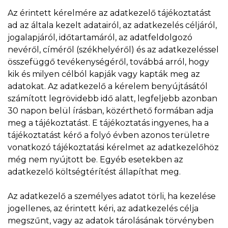
Az érintett kérelmére az adatkezelő tájékoztatást
ad az általa kezelt adatairól, az adatkezelés céljáról,
jogalapjáról, időtartamáról, az adatfeldolgozó
nevéről, címéről (székhelyéről) és az adatkezeléssel
összefüggő tevékenységéről, továbbá arról, hogy
kik és milyen célból kapják vagy kapták meg az
adatokat. Az adatkezelő a kérelem benyújtásától
számított legrövidebb idő alatt, legfeljebb azonban
30 napon belül írásban, közérthető formában adja
meg a tájékoztatást. E tájékoztatás ingyenes, ha a
tájékoztatást kérő a folyó évben azonos területre
vonatkozó tájékoztatási kérelmet az adatkezelőhöz
még nem nyújtott be. Egyéb esetekben az
adatkezelő költségtérítést állapíthat meg.
Az adatkezelő a személyes adatot törli, ha kezelése
jogellenes, az érintett kéri, az adatkezelés célja
megszűnt, vagy az adatok tárolásának törvényben