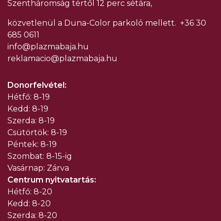
Szentháromság tértől 12 perc sétára,
közvetlenül a Duna-Color parkoló mellett.
+36 30
685 0611
info@plazmabaja.hu
reklamacio@plazmabaja.hu
Donorfelvétel:
Hétfő: 8-19
Kedd: 8-19
Szerda: 8-19
Csütörtök: 8-19
Péntek: 8-19
Szombat: 8-15-ig
Vasárnap: Zárva
Centrum nyitvatartás:
Hétfő: 8-20
Kedd: 8-20
Szerda: 8-20