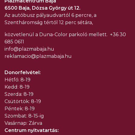
Plazmacentrum Baja
6500 Baja, Dózsa György út 12.
Az autóbusz pályaudvartól 6 percre, a
Szentháromság tértől 12 perc sétára,
közvetlenül a Duna-Color parkoló mellett.
+36 30
685 0611
info@plazmabaja.hu
reklamacio@plazmabaja.hu
Donorfelvétel:
Hétfő: 8-19
Kedd: 8-19
Szerda: 8-19
Csütörtök: 8-19
Péntek: 8-19
Szombat: 8-15-ig
Vasárnap: Zárva
Centrum nyitvatartás: