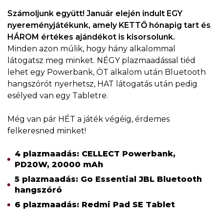
Számoljunk együtt! Január elején indult EGY
nyereményjátékunk, amely KETTŐ hónapig tart és
HÁROM értékes ajándékot is kisorsolunk.
Minden azon múlik, hogy hány alkalommal
látogatsz meg minket. NÉGY plazmaadással tiéd
lehet egy Powerbank, ÖT alkalom után Bluetooth
hangszórót nyerhetsz, HAT látogatás után pedig
esélyed van egy Tabletre.
Még van pár HÉT a játék végéig, érdemes
felkeresned minket!
4 plazmaadás: CELLECT Powerbank,
PD20W, 20000 mAh
5 plazmaadás: Go Essential JBL Bluetooth
hangszóró
6 plazmaadás: Redmi Pad SE Tablet