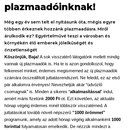
plazmaadóinknak!
Még egy év sem telt el nyitásunk óta, mégis egyre
többen érkeznek hozzánk plazmaadásra. Miről
árulkodik ez? Egyértelművé teszi a városban és
környékén élő emberek jólelkűségét és
önzetlenségét
Köszönjük, Baja!
A sok visszatérő látogatónk mellett mindig
vannak új plazmaadók is. Ha te is azon gondolkozol, hogy
felkeresel minket, érdemes megismerned az új plazmaadók
számára összeállított juttatásrendszert. Ne feledd, ez az első
pár alkalomra érvényes! Nevezhetjük akár “üdvözlő
csomagnak” is. Minden a sikeres “
alkalmasítással
” indul,
amiért máris fizetünk
2000 Ft
-ot. Ezt követően, az aktuális
hónap végéig érdemes minél többször visszatérned. A
juttatásokat tovább növeli népszerű
“1000 örömmel”
programunk, amely az adott hónap végéig alkalmanként
1000
forinttal
folyamatosan emelkedik. De nézzük mindezt a