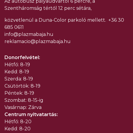
Az autóbusz pályaudvartól 6 percre, a
Szentháromság tértől 12 perc sétára,
közvetlenül a Duna-Color parkoló mellett.
+36 30
685 0611
info@plazmabaja.hu
reklamacio@plazmabaja.hu
Donorfelvétel:
Hétfő: 8-19
Kedd: 8-19
Szerda: 8-19
Csütörtök: 8-19
Péntek: 8-19
Szombat: 8-15-ig
Vasárnap: Zárva
Centrum nyitvatartás:
Hétfő: 8-20
Kedd: 8-20