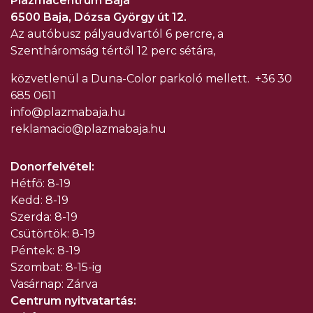
Plazmacentrum Baja
6500 Baja, Dózsa György út 12.
Az autóbusz pályaudvartól 6 percre, a
Szentháromság tértől 12 perc sétára,
közvetlenül a Duna-Color parkoló mellett.
+36 30
685 0611
info@plazmabaja.hu
reklamacio@plazmabaja.hu
Donorfelvétel:
Hétfő: 8-19
Kedd: 8-19
Szerda: 8-19
Csütörtök: 8-19
Péntek: 8-19
Szombat: 8-15-ig
Vasárnap: Zárva
Centrum nyitvatartás: