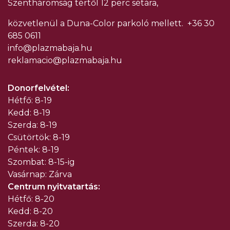
Szentháromság tértől 12 perc sétára,
közvetlenül a Duna-Color parkoló mellett.
+36 30
685 0611
info@plazmabaja.hu
reklamacio@plazmabaja.hu
Donorfelvétel:
Hétfő: 8-19
Kedd: 8-19
Szerda: 8-19
Csütörtök: 8-19
Péntek: 8-19
Szombat: 8-15-ig
Vasárnap: Zárva
Centrum nyitvatartás:
Hétfő: 8-20
Kedd: 8-20
Szerda: 8-20