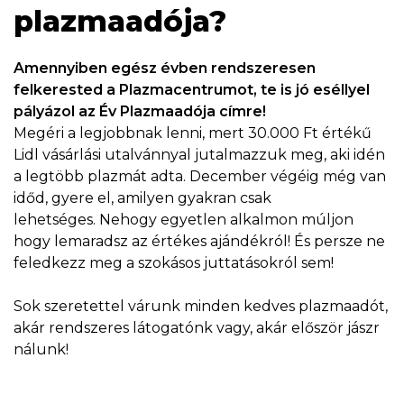
plazmaadója?
Amennyiben egész évben rendszeresen
felkerested a Plazmacentrumot, te is jó eséllyel
pályázol az Év Plazmaadója címre!
Megéri a legjobbnak lenni, mert 30.000 Ft értékű
Lidl vásárlási utalvánnyal jutalmazzuk meg, aki idén
a legtöbb plazmát adta. December végéig még van
időd, gyere el, amilyen gyakran csak
lehetséges. Nehogy egyetlen alkalmon múljon
hogy lemaradsz az értékes ajándékról! És persze ne
feledkezz meg a szokásos juttatásokról sem!
Sok szeretettel várunk minden kedves plazmaadót,
akár rendszeres látogatónk vagy, akár először jászr
nálunk!