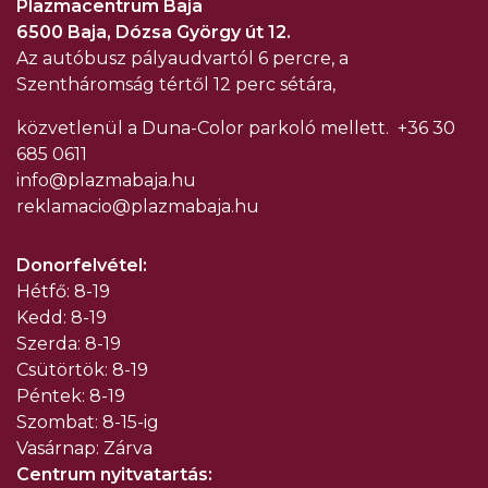
Plazmacentrum Baja
6500 Baja, Dózsa György út 12.
Az autóbusz pályaudvartól 6 percre, a
Szentháromság tértől 12 perc sétára,
közvetlenül a Duna-Color parkoló mellett.
+36 30
685 0611
info@plazmabaja.hu
reklamacio@plazmabaja.hu
Donorfelvétel:
Hétfő: 8-19
Kedd: 8-19
Szerda: 8-19
Csütörtök: 8-19
Péntek: 8-19
Szombat: 8-15-ig
Vasárnap: Zárva
Centrum nyitvatartás: