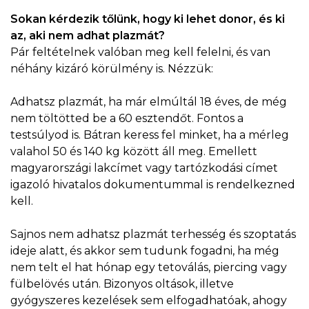
Sokan kérdezik tőlünk, hogy ki lehet donor, és ki
az, aki nem adhat plazmát?
Pár feltételnek valóban meg kell felelni, és van
néhány kizáró körülmény is. Nézzük:
Adhatsz plazmát, ha már elmúltál 18 éves, de még
nem töltötted be a 60 esztendőt. Fontos a
testsúlyod is. Bátran keress fel minket, ha a mérleg
valahol 50 és 140 kg között áll meg. Emellett
magyarországi lakcímet vagy tartózkodási címet
igazoló hivatalos dokumentummal is rendelkezned
kell.
Sajnos nem adhatsz plazmát terhesség és szoptatás
ideje alatt, és akkor sem tudunk fogadni, ha még
nem telt el hat hónap egy tetoválás, piercing vagy
fülbelövés után. Bizonyos oltások, illetve
gyógyszeres kezelések sem elfogadhatóak, ahogy