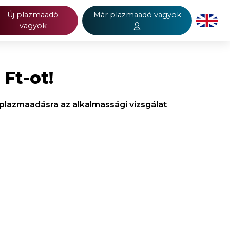
Új plazmaadó
Már plazmaadó vagyok
vagyok
 Ft-ot!
ő plazmaadásra az alkalmassági vizsgálat