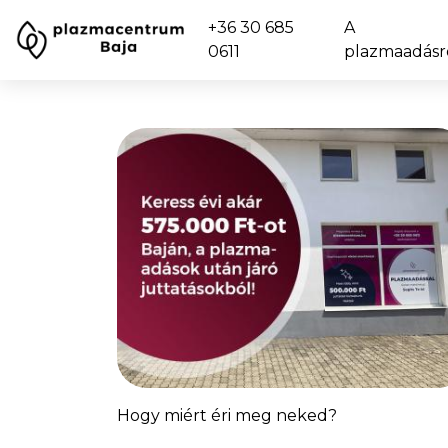
+36 30 685
A
0611
plazmaadásr
Hogy miért éri meg neked?