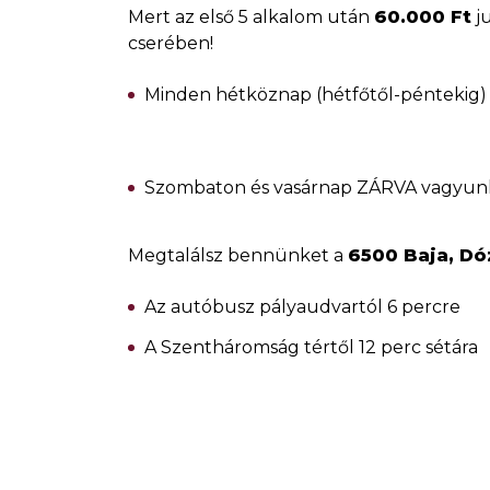
Mert az első 5 alkalom után
60.000 Ft
ju
cserében!
Minden hétköznap (hétfőtől-péntekig) 1
Szombaton és vasárnap ZÁRVA vagyun
Megtalálsz bennünket a
6500 Baja, Dó
Az autóbusz pályaudvartól 6 percre
A Szentháromság tértől 12 perc sétára