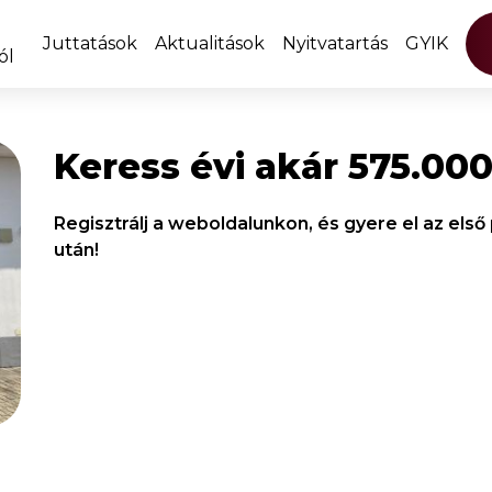
Juttatások
Aktualitások
Nyitvatartás
GYIK
ól
Keress évi akár 575.000
Regisztrálj a weboldalunkon, és gyere el az els
után!