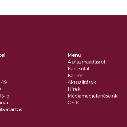
el:
Menü
A plazmaadásról
Kapcsolat
Karrier
-19
Aktualitások
9
Hírek
15-ig
Médiamegjelenéseink
árva
GYIK
tvatartás: