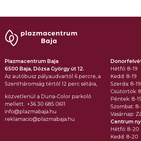
Plazmacentrum Baja
Donorfelvét
6500 Baja, Dózsa György út 12.
Hétfő: 8-19
Az autóbusz pályaudvartól 6 percre, a
Kedd: 8-19
Szentháromság tértől 12 perc sétára,
Szerda: 8-19
Csütörtök: 8
közvetlenül a Duna-Color parkoló
Péntek: 8-1
mellett.
+36 30 685 0611
Szombat: 8-
info@plazmabaja.hu
Vasárnap: Z
reklamacio@plazmabaja.hu
Centrum nyi
Hétfő: 8-20
Kedd: 8-20