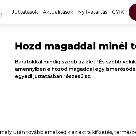
Juttatások
Aktualitások
Nyitvatartás
GYIK
ól
Hozd magaddal minél t
Barátokkal mindig szebb az élet!! És szebb velük
amennyiben elhozod magaddal egy ismerősödet,
egyedi juttatásban részesülsz.
ly után tovább emelkedik az extra kifizetés, természet