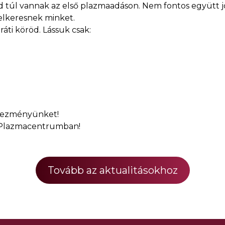
seid túl vannak az első plazmaadáson. Nem fontos együtt
elkeresnek minket.
aráti köröd. Lássuk csak:
dvezményünket!
a Plazmacentrumban!
Tovább az aktualitásokhoz