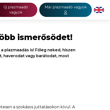
Új plazmaadó
Már plazmaadó vagyok
vagyok
öbb ismerősödet!
 a plazmaadás is! Főleg neked, hiszen
 haverodat vagy barátodat, most
esen a szokásos juttatásokon kívül. A