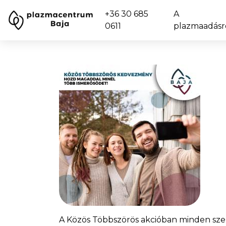
+36 30 685
A
0611
plazmaadásr
A Közös Többszörös akcióban minden szemé