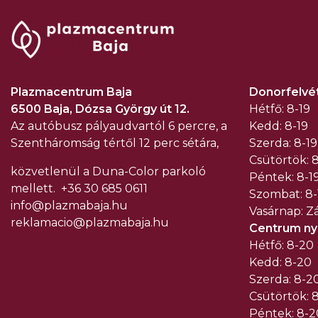
Plazmacentrum Baja
Donorfelvét
6500 Baja, Dózsa György út 12.
Hétfő: 8-19
Az autóbusz pályaudvartól 6 percre, a
Kedd: 8-19
Szentháromság tértől 12 perc sétára,
Szerda: 8-19
Csütörtök: 8
közvetlenül a Duna-Color parkoló
Péntek: 8-1
mellett.
+36 30 685 0611
Szombat: 8-
info@plazmabaja.hu
Vasárnap: Z
reklamacio@plazmabaja.hu
Centrum nyi
Hétfő: 8-20
Kedd: 8-20
Szerda: 8-2
Csütörtök: 
Péntek: 8-2