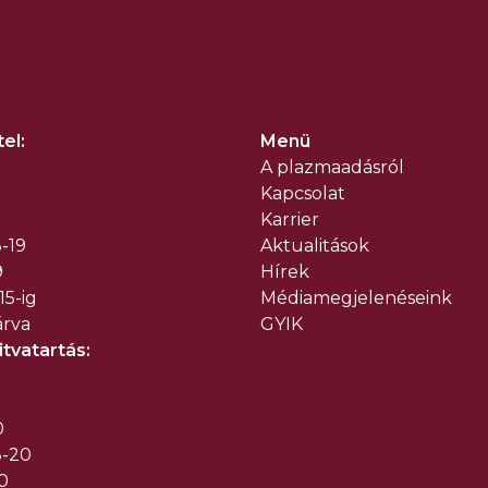
el:
Menü
A plazmaadásról
Kapcsolat
Karrier
-19
Aktualitások
9
Hírek
15-ig
Médiamegjelenéseink
árva
GYIK
tvatartás:
0
8-20
0