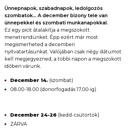
Ünnepnapok, szabadnapok, ledolgozós
szombatok… A december bizony tele van
ünnepekkel és szombati munkanapokkal.
Ez egy picit átalakítja a megszokott
menetrendünket. Épp ezért már most
megismerheted a decemberi
nyitvatartásunkat. Valójában csak négy dátumot
kell megjegyezned, a többi napon a megszokott
időben várunk.
December 14.
(szombat)
08.00-18.00 (donorfogadás 17.00-ig)
December 24-26
(kedd-csütörtök)
ZÁRVA