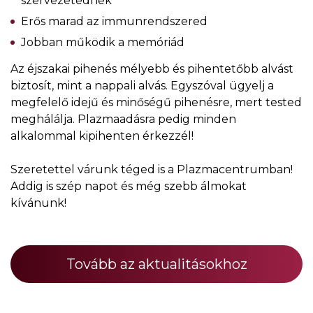
szervezetednek
Erős marad az immunrendszered
Jobban működik a memóriád
Az éjszakai pihenés mélyebb és pihentetőbb alvást
biztosít, mint a nappali alvás. Egyszóval ügyelj a
megfelelő idejű és minőségű pihenésre, mert tested
meghálálja. Plazmaadásra pedig minden
alkalommal kipihenten érkezzél!
Szeretettel várunk téged is a Plazmacentrumban!
Addig is szép napot és még szebb álmokat
kívánunk!
Tovább az aktualitásokhoz